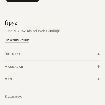
ftpyz
Fuat POYRAZ Kişisel Web Günlüğü
LinkedIn
GitHub
ÜRÜNLER
POS Entegratör
MARKALAR
Kargo Entegratör
Gurmehub
MENÜ
Fatura Entegratör
DönüşenKOBİ
Yazılar
Stok Entegratör
© 2026 ftpyz
Hakkımda
Veyo AI Studio