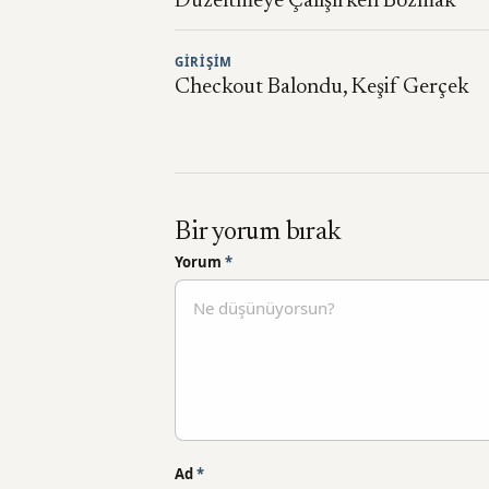
Düzeltmeye Çalışırken Bozmak
GIRIŞIM
Checkout Balondu, Keşif Gerçek
Bir yorum bırak
Yorum
*
Ad
*