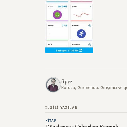
ftpyz
Kurucu, Gurmehub. Girişimci ve geli
İLGILI YAZILAR
KITAP