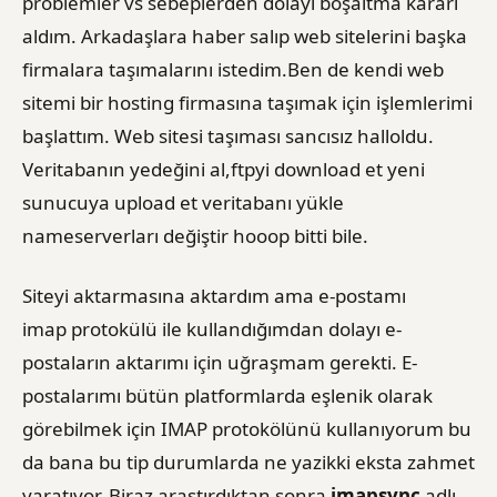
problemler vs sebeplerden dolayı boşaltma kararı
aldım. Arkadaşlara haber salıp web sitelerini başka
firmalara taşımalarını istedim.Ben de kendi web
sitemi bir hosting firmasına taşımak için işlemlerimi
başlattım. Web sitesi taşıması sancısız halloldu.
Veritabanın yedeğini al,ftpyi download et yeni
sunucuya upload et veritabanı yükle
nameserverları değiştir hooop bitti bile.
Siteyi aktarmasına aktardım ama e-postamı
imap protokülü ile kullandığımdan dolayı e-
postaların aktarımı için uğraşmam gerekti. E-
postalarımı bütün platformlarda eşlenik olarak
görebilmek için IMAP protokölünü kullanıyorum bu
da bana bu tip durumlarda ne yazikki eksta zahmet
yaratıyor. Biraz araştırdıktan sonra
imapsync
adlı