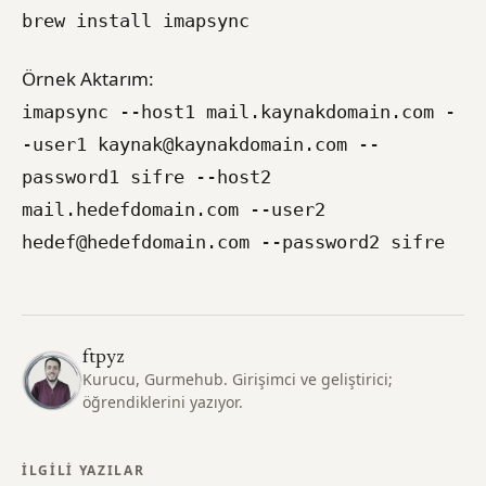
brew install imapsync
Örnek Aktarım:
imapsync --host1 mail.kaynakdomain.com -
-user1
kaynak@kaynakdomain.com
--
password1 sifre --host2
mail.hedefdomain.com --user2
hedef@hedefdomain.com
--password2 sifre
ftpyz
Kurucu, Gurmehub. Girişimci ve geliştirici;
öğrendiklerini yazıyor.
İLGILI YAZILAR