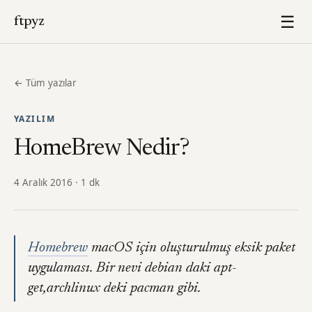
☰
ftpyz
← Tüm yazılar
YAZILIM
HomeBrew Nedir?
4 Aralık 2016 · 1 dk
Homebrew
macOS için oluşturulmuş eksik paket
uygulaması. Bir nevi debian daki apt-
get,archlinux deki pacman gibi.