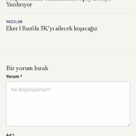
Yazdırıyor
YAZILIM
Eker I Run’da 5K’yı ailecek koşacağız
Bir yorum bırak
Yorum
*
Ad
*